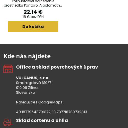
rozpúšťadiel na riedenie
prostriedku Pantarol A polomatný,
na dosiahnutie postrekovej
22,14 €
viskozity.
18 €
bez DPH
Do košíka
Kde nás nájdete
Office a sklad povrchových úprav
VULCANUS, s.r.o.
Smaragdová 619/7
010 09 Žilina
Slovensko
Naviguj cez GoogleMaps
49.18779643799172, 18.737718780732813
Sklad cortenu a uhlia