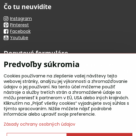
Čo tu neuvidíte
Instagram
Pinterest
Facebook
Youtube
Dopytové formuláre
Predvoľby súkromia
Dopytový
Objednávkový
formulár na
formulár na krycie
Cookies používame na zlepšenie vašej návštevy tejto
Corten
plachty
webovej stránky, analýzu jej výkonnosti a zhromažďovanie
údajov o jej používaní. Na tento účel môžeme použiť
Informácie a podmienky
nástroje a služby tretích strán a zhromaždené údaje sa
môžu preniesť k partnerom v EÚ, USA alebo iných krajinách.
Kliknutím na „Prijať všetky cookies“ vyjadrujete svoj súhlas s
týmto spracovaním. Nižšie môžete nájsť podrobné
©
2026
Copyright
informácie alebo upraviť svoje preferencie.
Predvoľby súkromia
Zásady ochrany osobných údajov
Vytvorené pomocou:
BiznisWeb.sk
Zásady ochrany osobných údajov