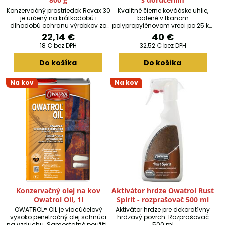
Konzervačný prostriedok Revax 30
Kvalitné čierne kováčske uhlie,
je určený na krátkodobú i
balené v tkanom
dlhodobú ochranu výrobkov zo
polypropylénovom vreci po 25 kg
železných i neželezných kovov v
je preosiate a sušené. To
22,14 €
40 €
akýchkoľvek klimatických
znamená, že obsahuje
18 €
bez DPH
32,52 €
bez DPH
podmienkach. Revax 30 je
minimálne percento prachu a
ideálny pre použitie v sochárstve
vody. Zrnitosť 10-30 mm. Po
Do košíka
Do košíka
a pri ochrane pamiatok na
objednaní a zaplatení Vám bude
konzerváciu dreva a kovov.
doručená papierová krabica s
jedným 25 kg vrecom.
Na kov
Na kov
Konzervačný olej na kov
Aktivátor hrdze Owatrol Rust
Owatrol Oil, 1l
Spirit - rozprašovač 500 ml
OWATROL® OIL je viacúčelový
Aktivátor hrdze pre dekoratívny
vysoko penetračný olej schnúci
hrdzavý povrch. Rozprašovač
na vzduchu. Samostatné použitie
500 ml