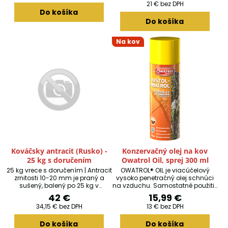
21 €
bez DPH
zoxidované kovy, které byly dříve
Do košíka
ošetřeny produktem OWATROL
Do košíka
OIL® u kterých je vyžadováno
udržování přirozeného vzhledu
povrchu.Je dlouhodobě účinný a
Na kov
má vysokou odolnost vůči UV
záření a je tak zvláště vhodný pro
náročné klimatické podmínky.
Zdobí, chrání...
Kováčsky antracit (Rusko) -
Konzervačný olej na kov
25 kg s doručením
Owatrol Oil, sprej 300 ml
25 kg vrece s doručením | Antracit
OWATROL® OIL je viacúčelový
zrnitosti 10-20 mm je praný a
vysoko penetračný olej schnúci
sušený, balený po 25 kg v
na vzduchu. Samostatné použitie
zašívaných polypropylénových
oleja OWATROL® poskytuje pevný
42 €
15,99 €
tkaných vreciach.Po objednaní a
pružný film, ktorý vytláča
34,15 €
bez DPH
13 €
bez DPH
zaplatení vám bude doručená
prebytočnú vlhkosť a vzduch zo
papierová krabica s jedným 25
zhrdzaveného kovu a tým
Do košíka
Do košíka
kg vrecom.
zabraňuje korózii. Vypĺňa suché