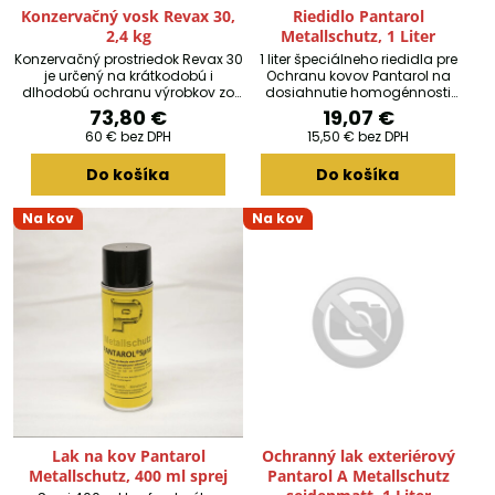
Konzervačný vosk Revax 30,
Riedidlo Pantarol
2,4 kg
Metallschutz, 1 Liter
Konzervačný prostriedok Revax 30
1 liter špeciálneho riedidla pre
je určený na krátkodobú i
Ochranu kovov Pantarol na
dlhodobú ochranu výrobkov zo
dosiahnutie homogénnosti
železných i neželezných kovov v
povrchov počas striekania.
73,80 €
19,07 €
akýchkoľvek klimatických
60 €
bez DPH
15,50 €
bez DPH
podmienkach.
Do košíka
Do košíka
Na kov
Na kov
Lak na kov Pantarol
Ochranný lak exteriérový
Metallschutz, 400 ml sprej
Pantarol A Metallschutz