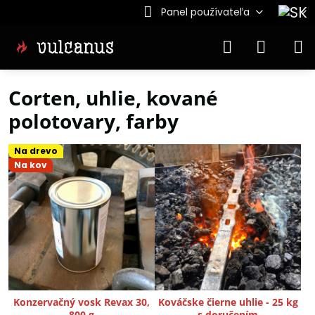
Panel používateľa
Corten, uhlie, kované
polotovary, farby
Na drevo
Na kov
Konzervačný vosk Revax 30,
Kováčske čierne uhlie - 25 kg
800 g
s doručením