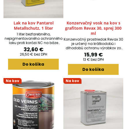
Lak na kov Pantarol
Konzervačný vosk na kov s
Metallschutz, 1 liter
grafitom Revax 30, sprej 300
ml
1 liter bezfarebného,
nepigmentovaného ochranného
Konzervačný prostriedok Revax 30
laku proti korózii NC na báze
je určený na krátkodobú i
syntetickej živice pre obzvlášť
dlhodobú ochranu výrobkov zo
32,60 €
kvalitné ochranné nátery
železných i neželezných kovov v
15,99 €
26,50 €
bez DPH
kovových povrchov s vysokým
akýchkoľvek klimatických
13 €
bez DPH
leskom (vynikajúca priľnavosť aj
podmienkach.
Do košíka
na neželezných kovoch). Vhodné
na sušenie na vzduchu a v peci.
Do košíka
Nitro-kombinačné laky sú
podmienečne odolné voči UV
Na kov
Na kov
žiareniu a hodia sa viac na
použitie v interiéri.