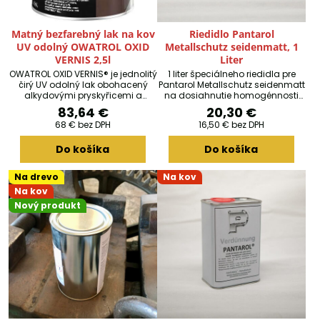
Matný bezfarebný lak na kov
Riedidlo Pantarol
UV odolný OWATROL OXID
Metallschutz seidenmatt, 1
VERNIS 2,5l
Liter
OWATROL OXID VERNIS® je jednolitý
1 liter špeciálneho riedidla pre
čirý UV odolný lak obohacený
Pantarol Metallschutz seidenmatt
alkydovými pryskyřicemi a
na dosiahnutie homogénnosti
modifikovaným polyuretanem
povrchov počas striekania.
83,64 €
20,30 €
pro použití na nové nebo
68 €
bez DPH
16,50 €
bez DPH
zoxidované kovy, které byly dříve
ošetřeny produktem OWATROL
Do košíka
Do košíka
OIL® u kterých je vyžadováno
udržování přirozeného vzhledu
povrchu.Je dlouhodobě účinný a
Na drevo
Na kov
má vysokou odolnost vůči UV
Na kov
záření a je tak zvláště vhodný pro
náročné klimatické podmínky.
Nový produkt
Zdobí, chrání...