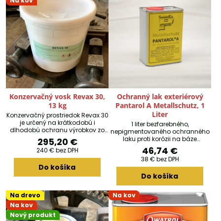
Na kov
Konzervačný vosk Revax 30,
Ochranný lak exteriérový
13 kg
Pantarol A Metallschutz, 1
Liter
Konzervačný prostriedok Revax 30
je určený na krátkodobú i
1 liter bezfarebného,
dlhodobú ochranu výrobkov zo
nepigmentovaného ochranného
železných i neželezných kovov v
laku proti korózii na báze
295,20 €
akýchkoľvek klimatických
polyakrylátu pre ochranné nátery
46,74 €
240 €
bez DPH
podmienkach.
kovových povrchov s vysokým
38 €
bez DPH
leskom (obzvlášť pre neželezné
Do košíka
kovy) a odolné voči
Do košíka
poveternostným vplyvom.
Vhodné na sušenie na vzduchu
a v peci.
Na drevo
Na kov
Na kov
Nový produkt