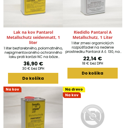
Lak na kov Pantarol
Riedidlo Pantarol A
Metallschutz seidenmatt, 1
Metallschutz, 1 Liter
liter
1 liter zmesi organických
rozpúšťadiel na riedenie
1 liter bezfarebného, polomatného,
prostriedku Pantarol A č. 130, na
nepigmentovaného ochranného
dosiahnutie postrekovej viskozity.
laku proti korózii NC na báze
22,14 €
syntetickej živice pre obzvlášť
36,90 €
18 €
bez DPH
kvalitné polomatné ochranné
30 €
bez DPH
nátery kovových povrchov
Do košíka
(vynikajúca priľnavosť aj na
Do košíka
neželezných kovoch). Vhodné na
sušenie na vzduchu a v peci.
Nitro-kombinačné laky sú
Na kov
Na drevo
podmienečne odolné voči UV
Na kov
žiareniu a hodia sa viac na
použitie v interiéri