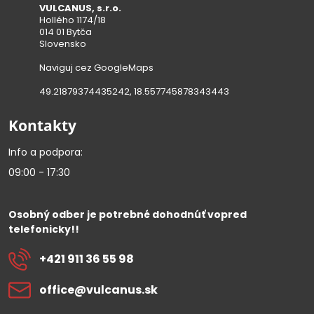
VULCANUS, s.r.o.
Hollého 1174/18
014 01 Bytča
Slovensko
Naviguj cez GoogleMaps
49.21879374435242, 18.557745878343443
Kontakty
Info a podpora:
09:00 - 17:30
Osobný odber je potrebné dohodnúť vopred
telefonicky!!
+421 911 36 55 98
office​@vulcanus​.sk