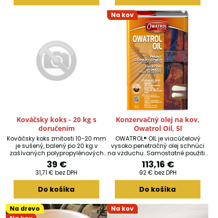
pórovité drevo na účely
zastavenia olupovania farby.
Na kov
Kováčsky koks - 20 kg s
Konzervačný olej na kov,
doručením
Owatrol Oil, 5l
Kováčsky koks zrnitosti 10-20 mm
OWATROL® OIL je viacúčelový
je sušený, balený po 20 kg v
vysoko penetračný olej schnúci
zašívaných polypropylénových
na vzduchu. Samostatné použitie
tkaných vreciach. Po objednaní a
oleja OWATROL® poskytuje pevný
39 €
113,16 €
zaplatení Vám bude doručená
pružný film, ktorý vytláča
31,71 €
bez DPH
92 €
bez DPH
papierová krabica s jedným 20
prebytočnú vlhkosť a vzduch zo
kg vrecom.
zhrdzaveného kovu a tým
Do košíka
Do košíka
zabraňuje korózii. Vypĺňa suché
pórovité drevo na účely
zastavenia olupovania farby.
Na drevo
Na kov