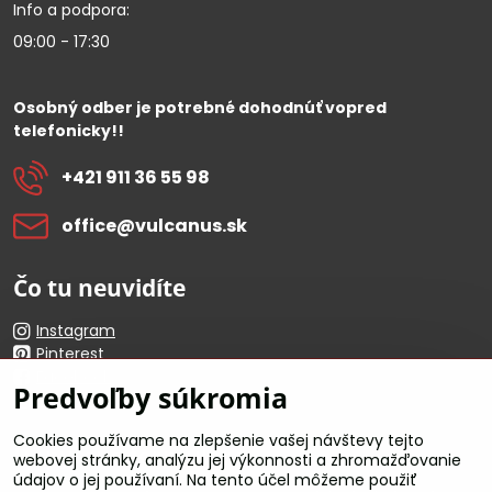
Info a podpora:
09:00 - 17:30
Osobný odber je potrebné dohodnúť vopred
telefonicky!!
+421 911 36 55 98
office​@vulcanus​.sk
Čo tu neuvidíte
Instagram
Pinterest
Facebook
Predvoľby súkromia
Youtube
Cookies používame na zlepšenie vašej návštevy tejto
Dopytové formuláre
webovej stránky, analýzu jej výkonnosti a zhromažďovanie
údajov o jej používaní. Na tento účel môžeme použiť