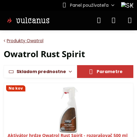
Panel používateľa
Produkty Owatrol
Owatrol Rust Spirit
Skladom prednostne
Parametre
Na kov
Aktivátor hrdze Owatrol Rust Spirit - rozprašovač 500 ml