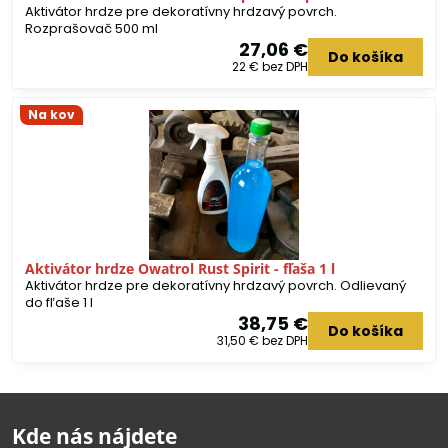
Aktivátor hrdze pre dekoratívny hrdzavý povrch.
Rozprašovač 500 ml
27,06 €
Do košíka
22 €
bez DPH
Na kov
Aktivátor hrdze Owatrol Rust Spirit - fľaša 1 l
Aktivátor hrdze pre dekoratívny hrdzavý povrch. Odlievaný
do fľaše 1 l
38,75 €
Do košíka
31,50 €
bez DPH
Kde nás nájdete