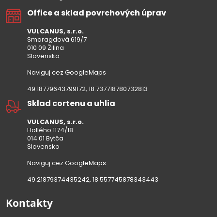
Office a sklad povrchových úprav
VULCANUS, s.r.o.
Smaragdová 619/7
010 09 Žilina
Slovensko
Naviguj cez GoogleMaps
49.18779643799172, 18.737718780732813
Sklad cortenu a uhlia
VULCANUS, s.r.o.
Hollého 1174/18
014 01 Bytča
Slovensko
Naviguj cez GoogleMaps
49.21879374435242, 18.557745878343443
Kontakty