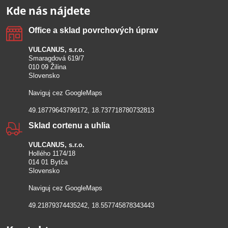
Kde nás nájdete
Office a sklad povrchových úprav
VULCANUS, s.r.o.
Smaragdová 619/7
010 09 Žilina
Slovensko
Naviguj cez GoogleMaps
49.18779643799172, 18.737718780732813
Sklad cortenu a uhlia
VULCANUS, s.r.o.
Hollého 1174/18
014 01 Bytča
Slovensko
Naviguj cez GoogleMaps
49.21879374435242, 18.557745878343443