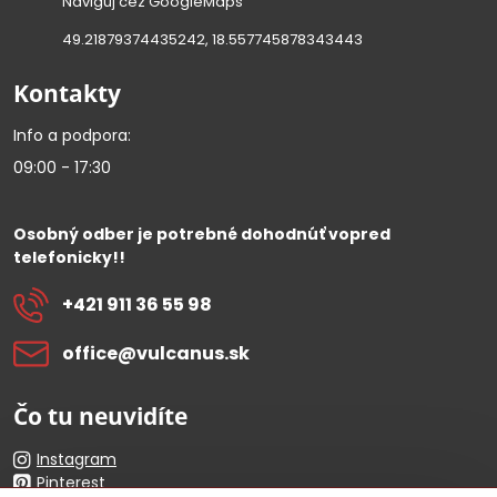
Naviguj cez GoogleMaps
49.21879374435242, 18.557745878343443
Kontakty
Info a podpora:
09:00 - 17:30
Osobný odber je potrebné dohodnúť vopred
telefonicky!!
+421 911 36 55 98
office​@vulcanus​.sk
Čo tu neuvidíte
Instagram
Pinterest