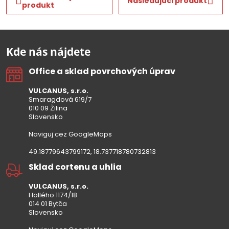
Nasledujúci produkt
produkt
Kde nás nájdete
Office a sklad povrchových úprav
VULCANUS, s.r.o.
Smaragdová 619/7
010 09 Žilina
Slovensko
Naviguj cez GoogleMaps
49.18779643799172, 18.737718780732813
Sklad cortenu a uhlia
VULCANUS, s.r.o.
Hollého 1174/18
014 01 Bytča
Slovensko