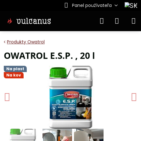
Panel používateľa
Produkty Owatrol
OWATROL E.S.P. , 20 l
Na plast
Na kov