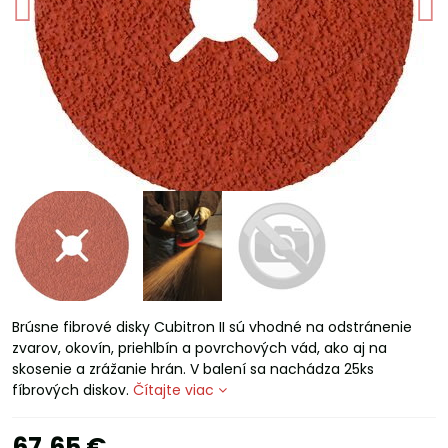
Brúsne fibrové disky Cubitron II sú vhodné na odstránenie
zvarov, okovín, priehlbín a povrchových vád, ako aj na
skosenie a zrážanie hrán. V balení sa nachádza 25ks
fíbrových diskov.
Čítajte viac
67,65 €