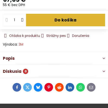
55 €
bez DPH
Do košíka
Otázka k produktu
Strážny pes
Doručenia
Výrobca:
3M
Popis
Diskusia
0
Facebook
Twitter
Bluesky
Pinterest
Reddit
LinkedIn
WhatsApp
E-
mail