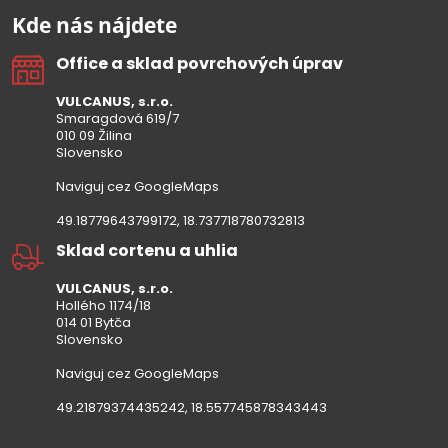
Kde nás nájdete
Office a sklad povrchových úprav
VULCANUS, s.r.o.
Smaragdová 619/7
010 09 Žilina
Slovensko
Naviguj cez GoogleMaps
49.18779643799172, 18.737718780732813
Sklad cortenu a uhlia
VULCANUS, s.r.o.
Hollého 1174/18
014 01 Bytča
Slovensko
Naviguj cez GoogleMaps
49.21879374435242, 18.557745878343443