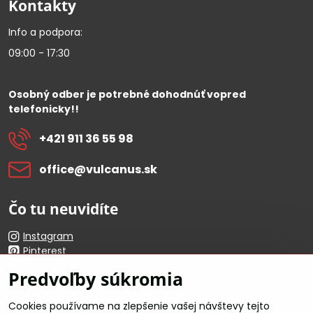
Kontakty
Info a podpora:
09:00 - 17:30
Osobný odber je potrebné dohodnúť vopred
telefonicky!!
+421 911 36 55 98
office​@vulcanus​.sk
Čo tu neuvidíte
Instagram
Pinterest
Facebook
Predvoľby súkromia
Youtube
Cookies používame na zlepšenie vašej návštevy tejto