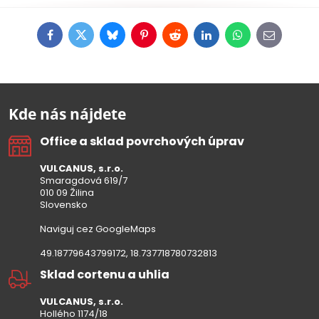
Facebook
Twitter
Bluesky
Pinterest
Reddit
LinkedIn
WhatsApp
E-
mail
Kde nás nájdete
Office a sklad povrchových úprav
VULCANUS, s.r.o.
Smaragdová 619/7
010 09 Žilina
Slovensko
Naviguj cez GoogleMaps
49.18779643799172, 18.737718780732813
Sklad cortenu a uhlia
VULCANUS, s.r.o.
Hollého 1174/18