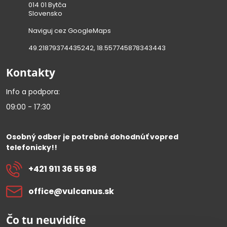
014 01 Bytča
Slovensko
Naviguj cez GoogleMaps
49.21879374435242, 18.557745878343443
Kontakty
Info a podpora:
09:00 - 17:30
Osobný odber je potrebné dohodnúť vopred
telefonicky!!
+421 911 36 55 98
office​@vulcanus​.sk
Čo tu neuvidíte