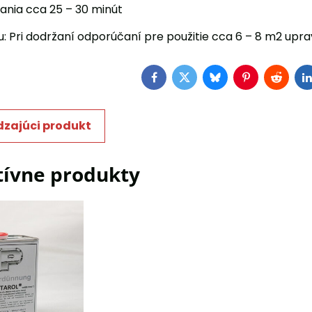
nia cca 25 – 30 minút
: Pri dodržaní odporúčaní pre použitie cca 6 – 8 m2 uprav
Facebook
Twitter
Bluesky
Pinterest
Reddit
L
zajúci produkt
tívne produkty