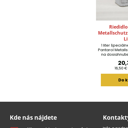
Riedidlo
Metallschutz
L
1 liter špeciál
Pantarol Metall
na dosiahnut
povrchov poč
20,
16,50 
Do k
Kde nás nájdete
Kontakt