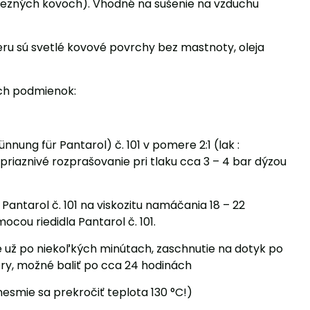
lezných kovoch). Vhodné na sušenie na vzduchu
u sú svetlé kovové povrchy bez mastnoty, oleja
ich podmienok:
nnung für Pantarol) č. 101 v pomere 2:1 (lak :
 priaznivé rozprašovanie pri tlaku cca 3 – 4 bar dýzou
antarol č. 101 na viskozitu namáčania 18 – 22
cou riedidla Pantarol č. 101.
je už po niekoľkých minútach, zaschnutie na dotyk po
ery, možné baliť po cca 24 hodinách
nesmie sa prekročiť teplota 130 °C!)