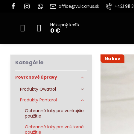
office@vulcanus.sk
+421 911 
Nákupný košík
0 €
Na kov
Kategórie
Povrchové úpravy
Produkty Owatrol
Produkty Pantarol
Ochranné laky pre vonkajšie
použitie
Ochranné laky pre vnútorné
použitie