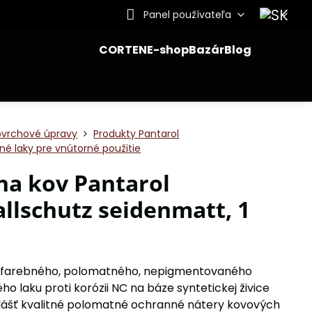
Panel používateľa
CORTEN
E-shop
Bazár
Blog
ovrchové úpravy
Produkty Pantarol
é laky pre vnútorné použitie
na kov Pantarol
llschutz seidenmatt, 1
bezfarebného, polomatného, nepigmentovaného
o laku proti korózii NC na báze syntetickej živice
lášť kvalitné polomatné ochranné nátery kovových