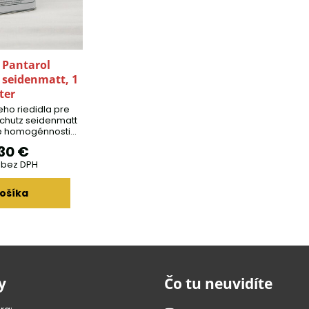
 Pantarol
 seidenmatt, 1
iter
neho riedidla pre
schutz seidenmatt
ie homogénnosti
as striekania.
30 €
€
bez DPH
ošíka
y
Čo tu neuvidíte