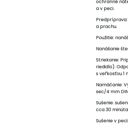
ochranné náte
a v peci.
Predpríprava:
a prachu.
Použitie: nan
Nanášanie šte
Striekanie: Pr
riedidlo). Odp
s veľkosťou 1
Namáčanie: Vý
sec/4 mm DIN (
Sušenie: sušen
cca 30 minúta
Sušenie v peci