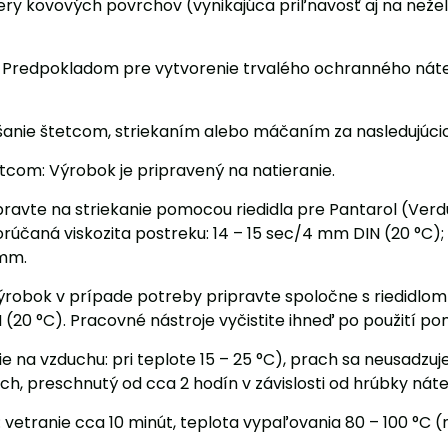
ry kovových povrchov (vynikajúca priľnavosť aj na neže
 Predpokladom pre vytvorenie trvalého ochranného náter
ášanie štetcom, striekaním alebo máčaním za nasledujúc
tcom: Výrobok je pripravený na natieranie.
ipravte na striekanie pomocou riedidla pre Pantarol (Verdü
orúčaná viskozita postreku: 14 – 15 sec/4 mm DIN (20 °C);
 mm.
robok v prípade potreby pripravte spoločne s riedidlom P
20 °C). Pracovné nástroje vyčistite ihneď po použití pomo
ie na vzduchu: pri teplote 15 – 25 °C), prach sa neusadzu
ch, preschnutý od cca 2 hodín v závislosti od hrúbky nát
: vetranie cca 10 minút, teplota vypaľovania 80 – 100 °C (