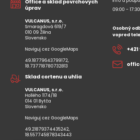
Info a podpo
Office a sklad povrchových
úprav
09:00 - 17:30
VULCANUS, s.r.o.
Smaragdová 619/7
Osobný odb
010 09 Žilina
vopred tele
Slovensko
+421 
Naviguj cez GoogleMaps
49.18779643799172,
offi
18.737718780732813
Sklad cortenu a uhlia
VULCANUS, s.r.o.
Hollého 1174/18
014 01 Bytča
Slovensko
Naviguj cez GoogleMaps
49.21879374435242,
18.557745878343443