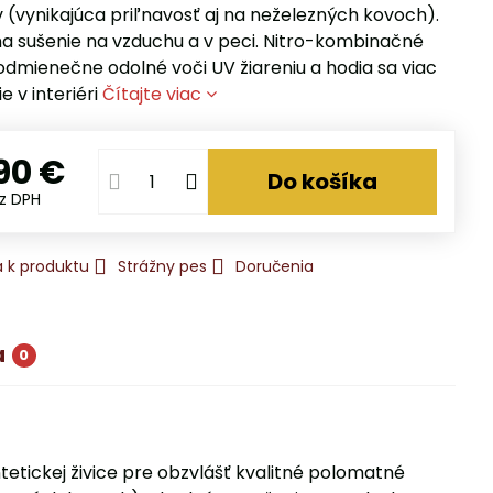
 (vynikajúca priľnavosť aj na neželezných kovoch).
a sušenie na vzduchu a v peci. Nitro-kombinačné
odmienečne odolné voči UV žiareniu a hodia sa viac
e v interiéri
Čítajte viac
90 €
Do košíka
z DPH
 k produktu
Strážny pes
Doručenia
a
0
etickej živice pre obzvlášť kvalitné polomatné