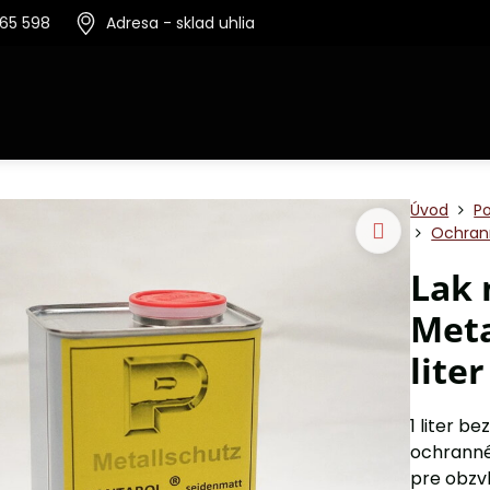
365 598
Adresa - sklad uhlia
Úvod
P
Ochrann
Lak 
Meta
liter
1 liter 
ochrannéh
pre obzv