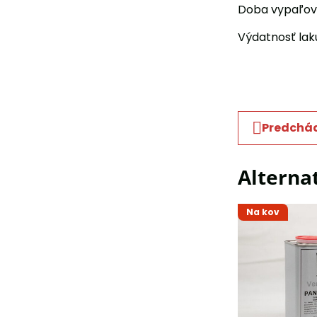
Doba vypaľova
Výdatnosť laku
Predchád
Alterna
Na kov