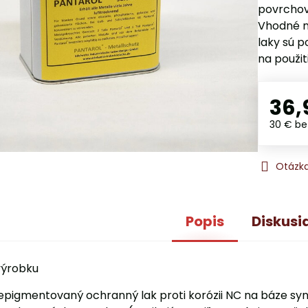
povrchov
Vhodné n
laky sú p
na použiti
36,
30 €
be
Otázka
Popis
Diskusi
výrobku
epigmentovaný ochranný lak proti korózii NC na báze synt