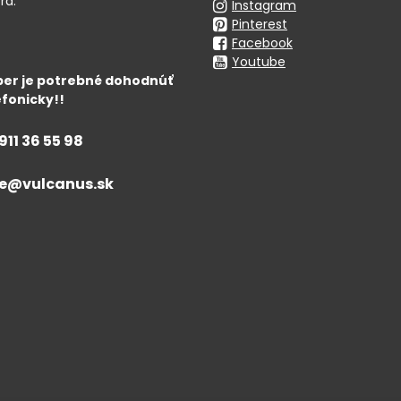
ra:
Instagram
Pinterest
Facebook
Youtube
er je potrebné dohodnúť
fonicky!!
911 36 55 98
ce​@vulcanus​.sk