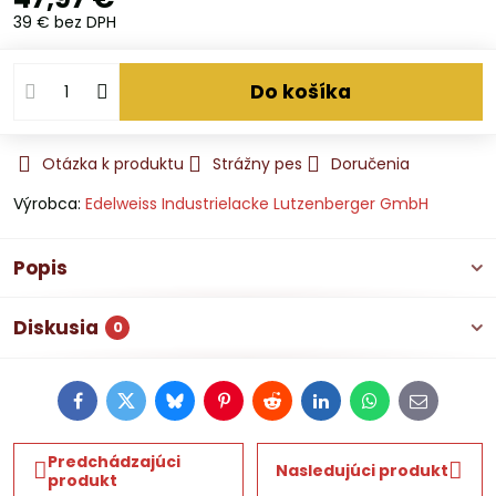
39 €
bez DPH
Do košíka
Otázka k produktu
Strážny pes
Doručenia
Výrobca:
Edelweiss Industrielacke Lutzenberger GmbH
Popis
Diskusia
0
Facebook
Twitter
Bluesky
Pinterest
Reddit
LinkedIn
WhatsApp
E-
mail
Predchádzajúci
Nasledujúci produkt
produkt