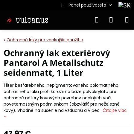
Panel používateľa
Ochranné laky pre vonkajšie použitie
Ochranný lak exteriérový
Pantarol A Metallschutz
seidenmatt, 1 Liter
1 liter bezfarebného, nepigmentovaného polomatného
ochranného laku proti korózii na báze polyakrylátu pre
ochranné nátery kovových povrchov odolných voči
poveternostným podmienkam (obzvlášť pre neželezné
kovy). Vhodné na sušenie na vzduchu a v peci.
Čítajte viac
47,97 €