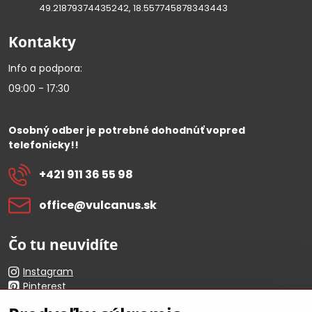
49.21879374435242, 18.557745878343443
Kontakty
Info a podpora:
09:00 - 17:30
Osobný odber je potrebné dohodnúť vopred
telefonicky!!
+421 911 36 55 98
office​@vulcanus​.sk
Čo tu neuvidíte
Instagram
Pinterest
Facebook