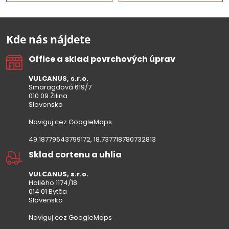
Kde nás nájdete
Office a sklad povrchových úprav
VULCANUS, s.r.o.
Smaragdová 619/7
010 09 Žilina
Slovensko
Naviguj cez GoogleMaps
49.18779643799172, 18.737718780732813
Sklad cortenu a uhlia
VULCANUS, s.r.o.
Hollého 1174/18
014 01 Bytča
Slovensko
Naviguj cez GoogleMaps