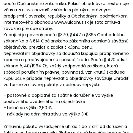
podľa Občianskeho zákonníka. Pokiaľ objednávku nestornuje
včas a zmluvu nezruší v súlade s platnými právnymi
predpismi Slovenskej republiky a Obchodnými podmienkami
internetového obchodu www.vulcanus.sk je táto zmluva
záväzná pre obe strany.
Kupujúci je povinný podľa §370, §447 a §365 Obchodného
zákonníka a § 614 Občianskeho zákonníka odoslanú záväznú
objednávku prevziať a zaplatiť kúpnu cenu.
Neprevzatím objednávky sa dopúšťa kupujúci protiprávneho
konania a predávajúcemu spôsobí škodu. Podľa § 420 ods. 1
zákona č, 40/1964 Zb, každý zodpovedá za škodu, ktorú
spôsobil porušením právnej povinnosti. Vzniknutú škodu sa
kupujúci, v prípade neprevzatia objednávky zaväzuje uhradiť
vo forme zmluvnej pokuty v nasledovnej výške :
- poštovné a doplatné za spätné doručenie vo výške
poštovného uvedeného na objednávke
- balné vo výške 2,50 €
- náklady na administratívu vo výške 3 €
Zmluvnú pokutu vyžadujeme uhradiť do 7 dní od doručenia
faktúry vo forme e-mailu. Platbu vykoná kupujúci bankovým