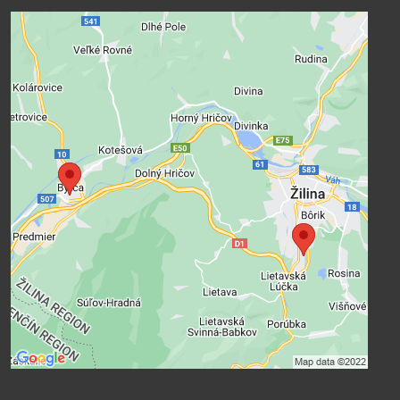
Externí obsah je blokován Volbami
soukromí
Přejete si načíst externí obsah?
Povolit a zapamatovat - souhlas s
druhem cookie: Funkční