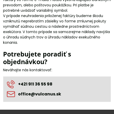
prevodom, alebo poštovou poukážkou. Pri platbe je
potrebné uvádzať variabilný symbol.
V prípade neuhradenia priloženej faktúry budeme škodu
vzniknutú neprebratím zásielky vo forme zmluvnej pokuty
vymáhať súdnou cestou a následne prostredníctvom
exekútora. V tomto prípade sa samozrejme náklady navýšia
o úhradu súdnych trov a úhradu nákladov exekučného
konania.
Potrebujete poradiť s
objednávkou?
Neváhajte nás kontaktovať:
+421 911 36 55 98
office​@vulcanus​.sk