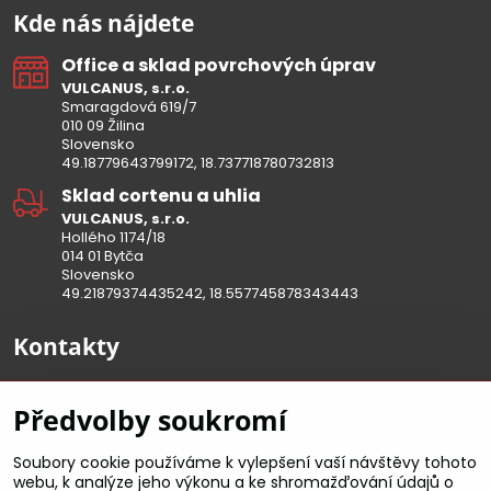
Kde nás nájdete
Office a sklad povrchových úprav
VULCANUS, s.r.o.
Smaragdová 619/7
010 09 Žilina
Slovensko
49.18779643799172, 18.737718780732813
Sklad cortenu a uhlia
VULCANUS, s.r.o.
Hollého 1174/18
014 01 Bytča
Slovensko
49.21879374435242, 18.557745878343443
Kontakty
Telefonické objednávky a objednávky e-mailom:
Předvolby soukromí
od 09:00 do 17:30
Osobný odber je potrebné dohodnúť vopred
Soubory cookie používáme k vylepšení vaší návštěvy tohoto
telefonicky!!
webu, k analýze jeho výkonu a ke shromažďování údajů o