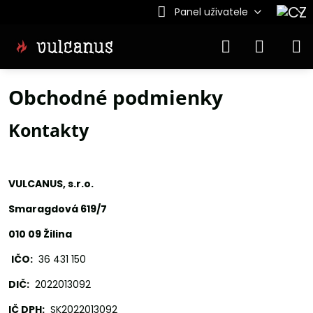
Panel uživatele
Obchodné podmienky
Kontakty
VULCANUS, s.r.o.
Smaragdová 619/7
010 09 Žilina
IČO:
36 431 150
DIČ:
2022013092
IČ DPH:
SK2022013092