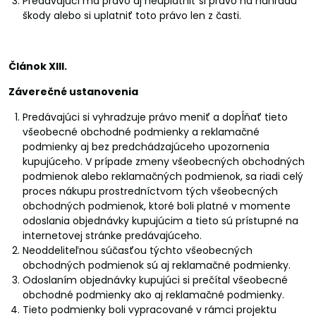
Predávajúci má právo aj neuplatniť si právo na náhradu
škody alebo si uplatniť toto právo len z časti.
Článok XIII.
Záverečné ustanovenia
Predávajúci si vyhradzuje právo meniť a dopĺňať tieto
všeobecné obchodné podmienky a reklamačné
podmienky aj bez predchádzajúceho upozornenia
kupujúceho. V prípade zmeny všeobecných obchodných
podmienok alebo reklamačných podmienok, sa riadi celý
proces nákupu prostredníctvom tých všeobecných
obchodných podmienok, ktoré boli platné v momente
odoslania objednávky kupujúcim a tieto sú prístupné na
internetovej stránke predávajúceho.
Neoddeliteľnou súčasťou týchto všeobecných
obchodných podmienok sú aj reklamačné podmienky.
Odoslaním objednávky kupujúci si prečítal všeobecné
obchodné podmienky ako aj reklamačné podmienky.
Tieto podmienky boli vypracované v rámci projektu