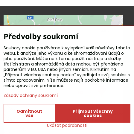
Předvolby soukromí
Soubory cookie používáme k vylepšení vaší návštěvy tohoto
webu, k analýze jeho výkonu a ke shromažďování údajů o
Externí obsah je blokován Volbami
jeho používání. Můžeme k tomu použít nástroje a služby
soukromí
třetích stran a shromážděná data mohou být přenášena
partnerům v EU, USA nebo jiných zemích. Kliknutím na
Přejete si načíst externí obsah?
„Přijmout všechny soubory cookie“ vyjadřujete svůj souhlas s
tímto zpracováním. Níže můžete najít podrobné informace
Povolit a zapamatovat - souhlas s
nebo upravit své preference.
druhem cookie: Funkční
Zásady ochrany soukromí
Odmítnout
Přijmout všechny
vše
cookies
Ukázat podrobnosti