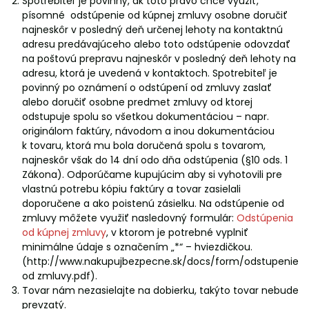
Spotrebiteľ je povinný, ak toto právo chce využiť,
písomné odstúpenie od kúpnej zmluvy osobne doručiť
najneskôr v posledný deň určenej lehoty na kontaktnú
adresu predávajúceho alebo toto odstúpenie odovzdať
na poštovú prepravu najneskôr v posledný deň lehoty na
adresu, ktorá je uvedená v kontaktoch. Spotrebiteľ je
povinný po oznámení o odstúpení od zmluvy zaslať
alebo doručiť osobne predmet zmluvy od ktorej
odstupuje spolu so všetkou dokumentáciou – napr.
originálom faktúry, návodom a inou dokumentáciou
k tovaru, ktorá mu bola doručená spolu s tovarom,
najneskôr však do 14 dní odo dňa odstúpenia (§10 ods. 1
Zákona). Odporúčame kupujúcim aby si vyhotovili pre
vlastnú potrebu kópiu faktúry a tovar zasielali
doporučene a ako poistenú zásielku. Na odstúpenie od
zmluvy môžete využiť nasledovný formulár:
Odstúpenia
od kúpnej zmluvy
, v ktorom je potrebné vyplniť
minimálne údaje s označením „*“ – hviezdičkou.
(http://www.nakupujbezpecne.sk/docs/form/odstupenie
od zmluvy.pdf).
Tovar nám nezasielajte na dobierku, takýto tovar nebude
prevzatý.