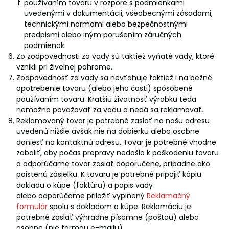
používaním tovaru v rozpore s podmienkami
uvedenými v dokumentácii, všeobecnými zásadami,
technickými normami alebo bezpečnostnými
predpismi alebo iným porušením záručných
podmienok.
Zo zodpovednosti za vady sú taktiež vyňaté vady, ktoré
vznikli pri živelnej pohrome.
Zodpovednosť za vady sa nevťahuje taktiež i na bežné
opotrebenie tovaru (alebo jeho časti) spôsobené
používaním tovaru. Kratšiu životnosť výrobku teda
nemožno považovať za vadu a nedá sa reklamovať.
Reklamovaný tovar je potrebné zaslať na našu adresu
uvedenú nižšie avšak nie na dobierku alebo osobne
doniesť na kontaktnú adresu. Tovar je potrebné vhodne
zabaliť, aby počas prepravy nedošlo k poškodeniu tovaru
a odporúčame tovar zaslať doporučene, prípadne ako
poistenú zásielku. K tovaru je potrebné pripojiť kópiu
dokladu o kúpe (faktúru) a popis vady
alebo odporúčame priložiť vyplnený
Reklamačný
formulár
spolu s dokladom o kúpe. Reklamáciu je
potrebné zaslať výhradne písomne (poštou) alebo
osobne (nie formou e-mailu).