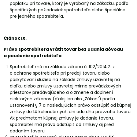
poplatku pri tovare, ktorý je vyrábaný na zákazku, podľa
špecifických požiadaviek spotrebiteľa alebo špeciálne
pre jedného spotrebiteľa.
Článok IX.
Právo spotrebiteľa vrátiť tovar bez udania dôvodu
a poučenie spotrebiteľa
Spotrebiteľ má na základe zákona č. 102/2014 Z. z.
o ochrane spotrebiteľa pri predaji tovaru alebo
poskytovaní služieb na základe zmluvy uzavretej na
diaľku alebo zmluvy uzavretej mimo prevádzkových
priestorov predávajúceho a o zmene a doplnení
niektorých zákonov (ďalej len ako „Zákon“) podľa
ustanovení § 7 a nasledujúcich právo odstúpiť od kúpnej
zmluvy do 14 kalendárnych dni odo dňa prevzatia tovaru.
Ak predmetom kúpnej zmluvy je dodanie tovaru,
spotrebiteľ má právo odstúpiť od zmluvy aj pred
dodaním tovaru.