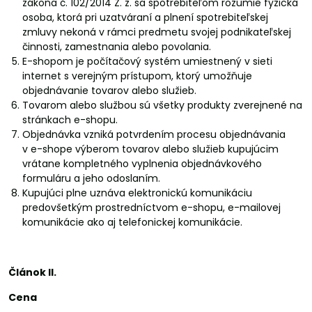
zákona č. 102/2014 Z. z. sa spotrebiteľom rozumie fyzická
osoba, ktorá pri uzatváraní a plnení spotrebiteľskej
zmluvy nekoná v rámci predmetu svojej podnikateľskej
činnosti, zamestnania alebo povolania.
E-shopom je počítačový systém umiestnený v sieti
internet s verejným prístupom, ktorý umožňuje
objednávanie tovarov alebo služieb.
Tovarom alebo službou sú všetky produkty zverejnené na
stránkach e-shopu.
Objednávka vzniká potvrdením procesu objednávania
v e-shope výberom tovarov alebo služieb kupujúcim
vrátane kompletného vyplnenia objednávkového
formuláru a jeho odoslaním.
Kupujúci plne uznáva elektronickú komunikáciu
predovšetkým prostredníctvom e-shopu, e-mailovej
komunikácie ako aj telefonickej komunikácie.
Článok II.
Cena