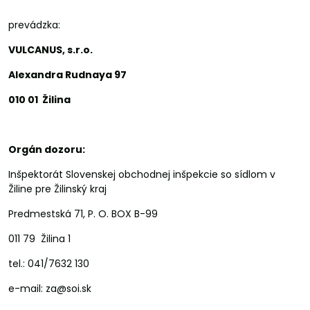
prevádzka:
VULCANUS, s.r.o.
Alexandra Rudnaya 97
010 01 Žilina
Orgán dozoru:
Inšpektorát Slovenskej obchodnej inšpekcie so sídlom v
Žiline pre Žilinský kraj
Predmestská 71, P. O. BOX B-99
011 79 Žilina 1
tel.: 041/7632 130
e-mail: za@soi.sk