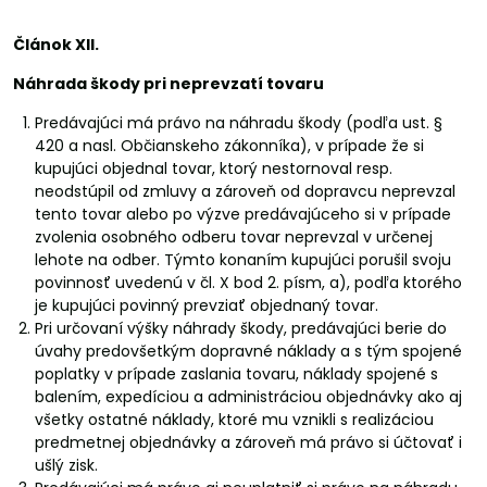
Článok XII.
Náhrada škody pri neprevzatí tovaru
Predávajúci má právo na náhradu škody (podľa ust. §
420 a nasl. Občianskeho zákonníka), v prípade že si
kupujúci objednal tovar, ktorý nestornoval resp.
neodstúpil od zmluvy a zároveň od dopravcu neprevzal
tento tovar alebo po výzve predávajúceho si v prípade
zvolenia osobného odberu tovar neprevzal v určenej
lehote na odber. Týmto konaním kupujúci porušil svoju
povinnosť uvedenú v čl. X bod 2. písm, a), podľa ktorého
je kupujúci povinný prevziať objednaný tovar.
Pri určovaní výšky náhrady škody, predávajúci berie do
úvahy predovšetkým dopravné náklady a s tým spojené
poplatky v prípade zaslania tovaru, náklady spojené s
balením, expedíciou a administráciou objednávky ako aj
všetky ostatné náklady, ktoré mu vznikli s realizáciou
predmetnej objednávky a zároveň má právo si účtovať i
ušlý zisk.