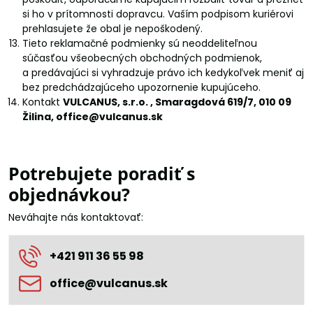
si ho v prítomnosti dopravcu. Vaším podpisom kuriérovi
prehlasujete že obal je nepoškodený.
Tieto reklamačné podmienky sú neoddeliteľnou
súčasťou všeobecných obchodných podmienok,
a predávajúci si vyhradzuje právo ich kedykoľvek meniť aj
bez predchádzajúceho upozornenie kupujúceho.
Kontakt
VULCANUS, s.r.o. , Smaragdová 619/7, 010 09
Žilina, office@vulcanus.sk
Potrebujete poradiť s
objednávkou?
Neváhajte nás kontaktovať:
+421 911 36 55 98
office​@vulcanus​.sk