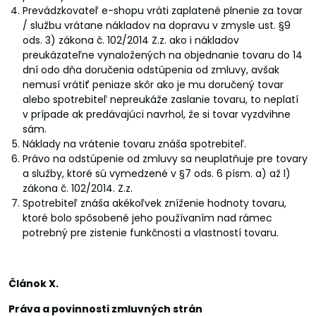
Prevádzkovateľ e-shopu vráti zaplatené plnenie za tovar
/ službu vrátane nákladov na dopravu v zmysle ust. §9
ods. 3) zákona č. 102/2014 Z.z. ako i nákladov
preukázateľne vynaložených na objednanie tovaru do 14
dní odo dňa doručenia odstúpenia od zmluvy, avšak
nemusí vrátiť peniaze skôr ako je mu doručený tovar
alebo spotrebiteľ nepreukáže zaslanie tovaru, to neplatí
v prípade ak predávajúci navrhol, že si tovar vyzdvihne
sám.
Náklady na vrátenie tovaru znáša spotrebiteľ.
Právo na odstúpenie od zmluvy sa neuplatňuje pre tovary
a služby, ktoré sú vymedzené v §7 ods. 6 písm. a) až l)
zákona č. 102/2014. Z.z.
Spotrebiteľ znáša akékoľvek zníženie hodnoty tovaru,
ktoré bolo spôsobené jeho používaním nad rámec
potrebný pre zistenie funkčnosti a vlastností tovaru.
Článok X.
Práva a povinnosti zmluvných strán