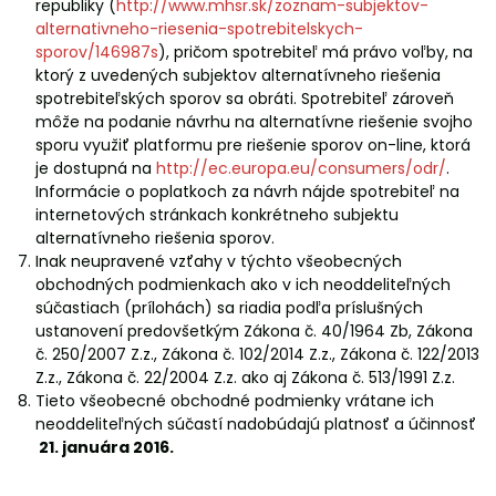
republiky (
http://www.mhsr.sk/zoznam-subjektov-
alternativneho-riesenia-spotrebitelskych-
sporov/146987s
), pričom spotrebiteľ má právo voľby, na
ktorý z uvedených subjektov alternatívneho riešenia
spotrebiteľských sporov sa obráti. Spotrebiteľ zároveň
môže na podanie návrhu na alternatívne riešenie svojho
sporu využiť platformu pre riešenie sporov on-line, ktorá
je dostupná na
http://ec.europa.eu/consumers/odr/
.
Informácie o poplatkoch za návrh nájde spotrebiteľ na
internetových stránkach konkrétneho subjektu
alternatívneho riešenia sporov.
Inak neupravené vzťahy v týchto všeobecných
obchodných podmienkach ako v ich neoddeliteľných
súčastiach (prílohách) sa riadia podľa príslušných
ustanovení predovšetkým Zákona č. 40/1964 Zb, Zákona
č. 250/2007 Z.z., Zákona č. 102/2014 Z.z., Zákona č. 122/2013
Z.z., Zákona č. 22/2004 Z.z. ako aj Zákona č. 513/1991 Z.z.
Tieto všeobecné obchodné podmienky vrátane ich
neoddeliteľných súčastí nadobúdajú platnosť a účinnosť
21. januára 2016.