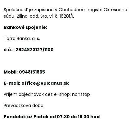
Spoločnosť je zapísaná v Obchodnom registri Okresného
súdu Žilina, odd. Sro, vl. č. 16281/L
Bankové spojenie:
Tatra Banka, a. s.
č.ú.:
2624823127/1100
Mobil:
0948151665
E-mail:
office@vulcanus.sk
Príjem objednávok cez e-shop: nonstop
Prevádzková doba:
Pondelok až Piatok od 07.30 do 15.30 hod