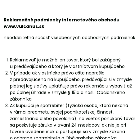
Reklamačné podmienky internetového obchodu
www.vulcanus.sk
neoddeliteľná súčasť všeobecných obchodných podmienok
Reklamovať je možné len tovar, ktorý bol zakúpený
u predávajúceho a ktorý je vlastníctvom kupujúceho.
V prípade ak vlastnícke právo ešte neprešlo
z predávajúceho na kupujúceho, predávajúci si v zmysle
platnej legislatívy uplatňuje právo reklamáciu vybaviť až
po úplnej úhrade v zmysle § 151a a nasl. Občianskeho
zákonníka.
Ak kupujúci je spotrebiteľ (fyzická osoba, ktorá nekoná
v rámci predmetu svojej podnikateľskej činnosti,
zamestnania alebo povolania) na všetok ponúkaný tovar
sa poskytuje záruka v trvaní 24 mesiacov, ak nie je pri
tovare uvedené inak a postupuje sa v zmysle Zákona
o ochrane spotrebiteľa a Občianskeho zákonníka