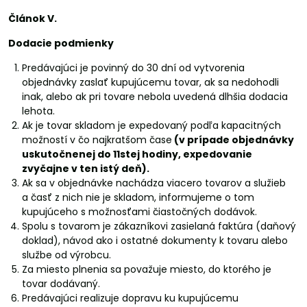
Článok V.
Dodacie podmienky
Predávajúci je povinný do 30 dní od vytvorenia
objednávky zaslať kupujúcemu tovar, ak sa nedohodli
inak, alebo ak pri tovare nebola uvedená dlhšia dodacia
lehota.
Ak je tovar skladom je expedovaný podľa kapacitných
možností v čo najkratšom čase
(v prípade objednávky
uskutočnenej do 11stej hodiny, expedovanie
zvyčajne v ten istý deň).
Ak sa v objednávke nachádza viacero tovarov a služieb
a časť z nich nie je skladom, informujeme o tom
kupujúceho s možnosťami čiastočných dodávok.
Spolu s tovarom je zákazníkovi zasielaná faktúra (daňový
doklad), návod ako i ostatné dokumenty k tovaru alebo
službe od výrobcu.
Za miesto plnenia sa považuje miesto, do ktorého je
tovar dodávaný.
Predávajúci realizuje dopravu ku kupujúcemu