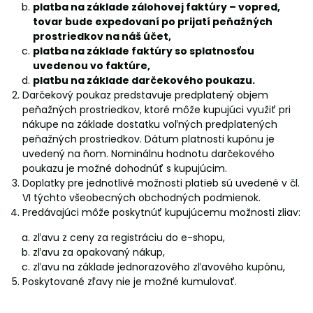
platba na základe zálohovej faktúry – vopred,
tovar bude expedovaní po prijatí peňažných
prostriedkov na náš účet,
platba na základe faktúry so splatnosťou
uvedenou vo faktúre,
platbu na základe darčekového poukazu.
Darčekový poukaz predstavuje predplatený objem
peňažných prostriedkov, ktoré môže kupujúci využiť pri
nákupe na základe dostatku voľných predplatených
peňažných prostriedkov. Dátum platnosti kupónu je
uvedený na ňom. Nominálnu hodnotu darčekového
poukazu je možné dohodnúť s kupujúcim.
Doplatky pre jednotlivé možnosti platieb sú uvedené v čl.
VI týchto všeobecných obchodných podmienok.
Predávajúci môže poskytnúť kupujúcemu možnosti zliav:
zľavu z ceny za registráciu do e-shopu,
zľavu za opakovaný nákup,
zľavu na základe jednorazového zľavového kupónu,
Poskytované zľavy nie je možné kumulovať.