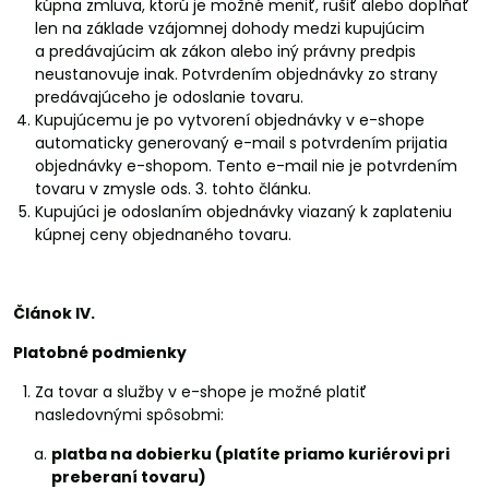
kúpna zmluva, ktorú je možné meniť, rušiť alebo dopĺňať
len na základe vzájomnej dohody medzi kupujúcim
a predávajúcim ak zákon alebo iný právny predpis
neustanovuje inak. Potvrdením objednávky zo strany
predávajúceho je odoslanie tovaru.
Kupujúcemu je po vytvorení objednávky v e-shope
automaticky generovaný e-mail s potvrdením prijatia
objednávky e-shopom. Tento e-mail nie je potvrdením
tovaru v zmysle ods. 3. tohto článku.
Kupujúci je odoslaním objednávky viazaný k zaplateniu
kúpnej ceny objednaného tovaru.
Článok IV.
Platobné podmienky
Za tovar a služby v e-shope je možné platiť
nasledovnými spôsobmi:
platba na dobierku (platíte priamo kuriérovi pri
preberaní tovaru)