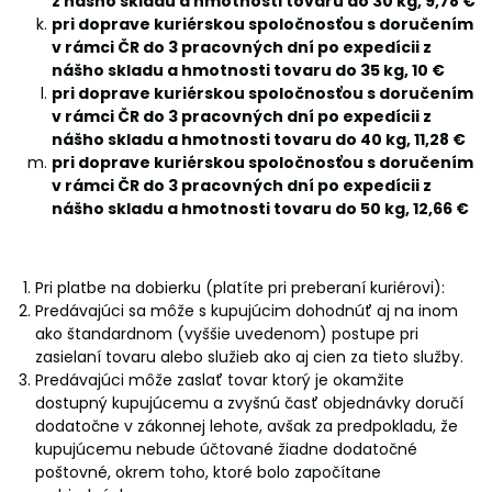
z nášho skladu a hmotnosti tovaru do 30 kg, 9,78 €
pri doprave kuriérskou spoločnosťou s doručením
v rámci ČR do 3 pracovných dní po expedícii z
nášho skladu a hmotnosti tovaru do 35 kg, 10 €
pri doprave kuriérskou spoločnosťou s doručením
v rámci ČR do 3 pracovných dní po expedícii z
nášho skladu a hmotnosti tovaru do 40 kg, 11,28 €
pri doprave kuriérskou spoločnosťou s doručením
v rámci ČR do 3 pracovných dní po expedícii z
nášho skladu a hmotnosti tovaru do 50 kg, 12,66 €
Pri platbe na dobierku (platíte pri preberaní kuriérovi):
Predávajúci sa môže s kupujúcim dohodnúť aj na inom
ako štandardnom (vyššie uvedenom) postupe pri
zasielaní tovaru alebo služieb ako aj cien za tieto služby.
Predávajúci môže zaslať tovar ktorý je okamžite
dostupný kupujúcemu a zvyšnú časť objednávky doručí
dodatočne v zákonnej lehote, avšak za predpokladu, že
kupujúcemu nebude účtované žiadne dodatočné
poštovné, okrem toho, ktoré bolo započítane