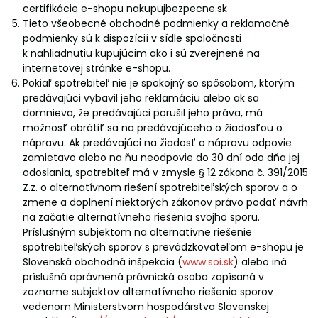
certifikácie e-shopu nakupujbezpecne.sk
Tieto všeobecné obchodné podmienky a reklamačné
podmienky sú k dispozícií v sídle spoločnosti
k nahliadnutiu kupujúcim ako i sú zverejnené na
internetovej stránke e-shopu.
Pokiaľ spotrebiteľ nie je spokojný so spôsobom, ktorým
predávajúci vybavil jeho reklamáciu alebo ak sa
domnieva, že predávajúci porušil jeho práva, má
možnosť obrátiť sa na predávajúceho o žiadosťou o
nápravu. Ak predávajúci na žiadosť o nápravu odpovie
zamietavo alebo na ňu neodpovie do 30 dní odo dňa jej
odoslania, spotrebiteľ má v zmysle § 12 zákona č. 391/2015
Z.z. o alternatívnom riešení spotrebiteľských sporov a o
zmene a doplnení niektorých zákonov právo podať návrh
na začatie alternatívneho riešenia svojho sporu.
Príslušným subjektom na alternatívne riešenie
spotrebiteľských sporov s prevádzkovateľom e-shopu je
Slovenská obchodná inšpekcia (
www.soi.sk
) alebo iná
príslušná oprávnená právnická osoba zapísaná v
zozname subjektov alternatívneho riešenia sporov
vedenom Ministerstvom hospodárstva Slovenskej