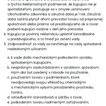
a týchto Reklamačných podmienok. Ak kupujúci nie je
spotrebiteľom, postupuje sa v zmysle ustanovení
Obchodného zákonníka a záručná doba je 1 rok. Záručná
doba začína plynúť dňom prevzatia tovaru od prepravnej
spoločnosti alebo priamo od predávajúceho ak si tovar
preberá kupujúci osobne v deň jeho prevzatia.
Kupujúci je povinný reklamáciu uplatniť bezodkladne
u predávajúceho, a to hneď po zistení vady.
Zodpovednosť za vady sa nevťahuje na vady spôsobené
nasledovným užívaním:
k vade došlo mechanickým poškodením výrobku
spôsobeným kupujúcim,
nesprávnym zaobchádzaním s výrobkom, spôsobom
iným ako bol uvedený v návode na používanie,
používaním tovaru v podmienkach, ktoré
neodpovedajú svojou vlhkosťou, chemickými
a mechanickými vplyvmi prirodzeného prostrediu
tovaru,
zanedbaním starostlivosti a údržby o tovar,
poškodením tovaru nadmerným zaťažovaním,