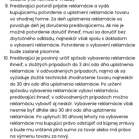
Predávajúci potvrdí prijatie reklamácie a vydá
kupujúcemu potvrdenie o uplatnení reklamácie tovaru
vo vhodnej forme. Za deň uplatnenia reklamácie sa
považuje deň jej doručenia predávajúcemu. Ak nie je
možné potvrdenie doručiť ihneď, musí sa doručiť bez
zbytočného odkladu, najneskôr však spolu s dokladom
o vybavení reklamácie. Potvrdenie o vybavení reklamácie
bude zaslané písomne.
Predávajúci je povinný určiť spôsob vybavenia reklamácie
ihneď, v zložitých prípadoch do 3 dní odo dňa uplatnenia
reklamácie. V odôvodnených prípadoch, najmä ak sa
vyžaduje zložité technické zhodnotenie tovaru najneskôr
do 30 dni odo dňa uplatnenia reklamácie. Po určení
spôsobu vybavenia reklamácie vybaví reklamáciu
predávajúci ihneď, v odôvodnených prípadoch možno
reklamáciu vybaviť aj neskôr. Vybavenie reklamácie však
nesmie byť dlhšie ako 30 dní odo dňa uplatnenia
reklamácie. Po uplynutí 30 dňovej lehoty na vybavenie
reklamácie ma kupujúci právo odstúpiť od kúpnej zmluvy
a bude mu vrátená plná suma za tovar alebo má právo
na výmenu tovaru za nový.