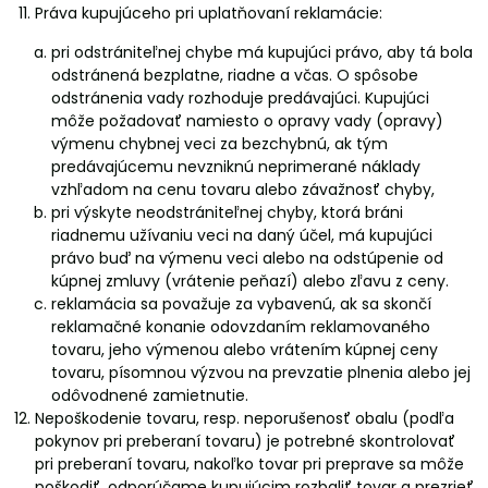
Práva kupujúceho pri uplatňovaní reklamácie:
pri odstrániteľnej chybe má kupujúci právo, aby tá bola
odstránená bezplatne, riadne a včas. O spôsobe
odstránenia vady rozhoduje predávajúci. Kupujúci
môže požadovať namiesto o opravy vady (opravy)
výmenu chybnej veci za bezchybnú, ak tým
predávajúcemu nevzniknú neprimerané náklady
vzhľadom na cenu tovaru alebo závažnosť chyby,
pri výskyte neodstrániteľnej chyby, ktorá bráni
riadnemu užívaniu veci na daný účel, má kupujúci
právo buď na výmenu veci alebo na odstúpenie od
kúpnej zmluvy (vrátenie peňazí) alebo zľavu z ceny.
reklamácia sa považuje za vybavenú, ak sa skončí
reklamačné konanie odovzdaním reklamovaného
tovaru, jeho výmenou alebo vrátením kúpnej ceny
tovaru, písomnou výzvou na prevzatie plnenia alebo jej
odôvodnené zamietnutie.
Nepoškodenie tovaru, resp. neporušenosť obalu (podľa
pokynov pri preberaní tovaru) je potrebné skontrolovať
pri preberaní tovaru, nakoľko tovar pri preprave sa môže
poškodiť, odporúčame kupujúcim rozbaliť tovar a prezrieť