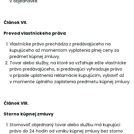
v objednávke.
Článok VII.
Prevod vlastníckeho práva
Vlastnícke právo prechádza z predávajúceho na
kupujúceho až momentom vyplatenia plnej ceny za
predmet kúpnej zmluvy.
Tovar alebo služby, na ktoré sa vzťahuje ešte vlastnícke
právo predávajúceho, si predávajúci vyhradzuje právo
v prípade uplatnenia reklamácie kupujúcim, vybaviť až
v momente úplného zaplatenia predmetu kúpnej zmluvy.
Článok VIII.
Storno kúpnej zmluvy
Stornovať objednaný tovar alebo službu má kupujúci
právo do 24 hodín od vzniku kúpnej zmluvy bez storno