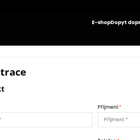
E-shop
Dopyt dop
strace
kt
Příjmení:
*