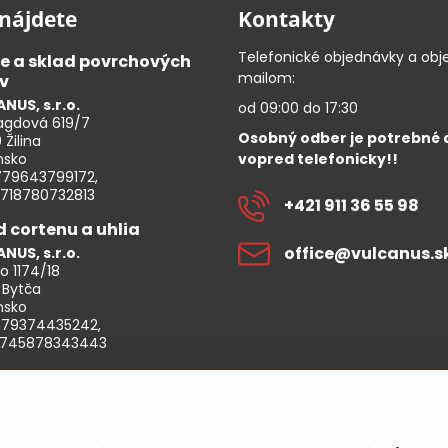
nájdete
Kontakty
Telefonické objednávky a obj
ce a sklad povrchových
mailom:
v
NUS, s.r.o.
od 09:00 do 17:30
gdová 619/7
Osobný odber je potrebné
 Žilina
vopred telefonicky!!
nsko
779643799172,
7718780732813
+421 911 36 55 98
d cortenu a uhlia
office​@vulcanus​.s
NUS, s.r.o.
o 1174/18
 Bytča
nsko
879374435242,
7745878343443