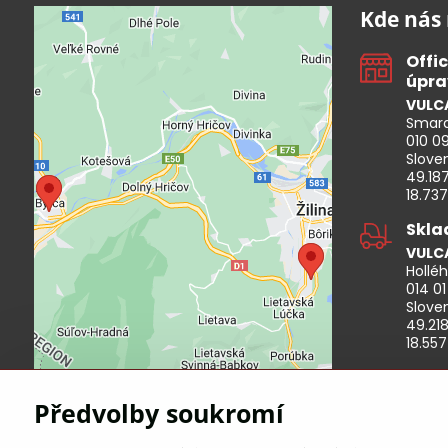
Kde nás 
Offi
úpra
VULCA
Smara
Externí obsah je blokován
010 09
Volbami soukromí
Slove
49.18
Přejete si načíst externí obsah?
18.73
Skla
Povolit a zapamatovat -
souhlas s druhem cookie:
VULCA
Funkční
Holléh
014 01
Slove
49.21
18.55
Předvolby soukromí