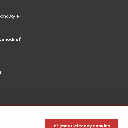
ednávky e-
 dohodnúť
k
Přijmout všechny cookies