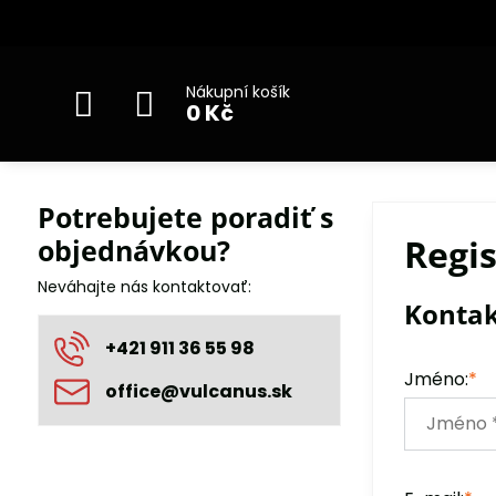
Nákupní košík
0 Kč
Potrebujete poradiť s
Regi
objednávkou?
Neváhajte nás kontaktovať:
Konta
+421 911 36 55 98
Jméno:
*
office​@vulcanus​.sk