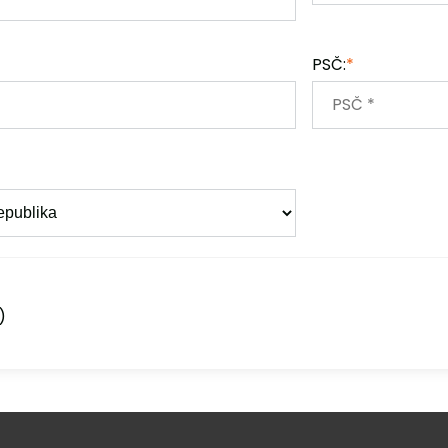
PSČ:
*
)