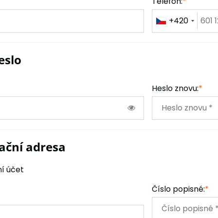
Telefon:
*
+420
eslo
Heslo znovu:
*
ační adresa
í účet
Číslo popisné:
*