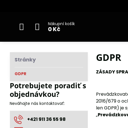
Nákupní košík
0 Kč
GDPR
Stránky
ZÁSADY SPR
GDPR
Potrebujete poradiť s
objednávkou?
Prevádzkovate
2016/679 o oc
Neváhajte nás kontaktovať:
len GDPR) je s
„
Prevádzkova
+421 911 36 55 98