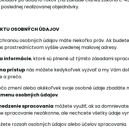
 poslednej realizovanej objednávky.
EKTU OSOBNÝCH ÚDAJOV
s ochranou osobných údajov máte niekoľko práv. Ak budete
ás prostredníctvom vyššie uvedenej mailovej adresy.
a informácie
, ktoré sú plnené už týmito zásadami spra
na prístup
nás môžete kedykoľvek vyzvať a my Vám dolo
 a prečo.
iečo zmení alebo akékoľvek svoje osobné údaje zbadáte
 zmenu osobných údajov
.
medzenie spracovania
môžete využiť, ak sa domnievate
 spracovanie nezákonne, ale nechcete všetky údaje vym
ete rozsah osobných údajov alebo účelov spracovania.