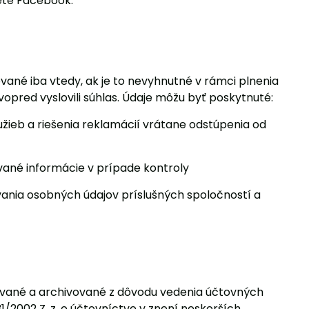
iete Facebook.
ané iba vtedy, ak je to nevyhnutné v rámci plnenia
opred vyslovili súhlas. Údaje môžu byť poskytnuté:
ieb a riešenia reklamácií vrátane odstúpenia od
vané informácie v prípade kontroly
ania osobných údajov príslušných spoločností a
vané a archivované z dôvodu vedenia účtovných
/2002 Z. z. o účtovníctve v znení neskorších