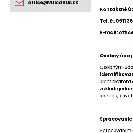
office​@vulcanus​.sk
Kontaktné úd
Tel. č.: 0911 
E-mail: offi
Osobný údaj
Osobnými údajm
identifikova
identifikátora
základe jednej
identitu, psyc
Spracovanie
Spracúvaním o