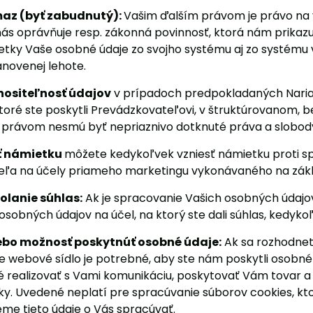
az (byť zabudnutý):
Vašim ďalším právom je právo na 
 nás oprávňuje resp. zákonná povinnosť, ktorá nám prika
ky Vaše osobné údaje zo svojho systému aj zo systému 
novenej lehote.
nositeľnosť údajov
v prípadoch predpokladaných Naria
 ktoré ste poskytli Prevádzkovateľovi, v štruktúrovanom,
 právom nesmú byť nepriaznivo dotknuté práva a slobody
ť námietku
môžete kedykoľvek vzniesť námietku proti s
eľa na účely priameho marketingu vykonávaného na zák
olanie súhlas:
Ak je spracovanie Vašich osobných údajov
sobných údajov na účel, na ktorý ste dali súhlas, kedyko
ebo možnosť poskytnúť osobné údaje:
Ak sa rozhodnet
še webové sídlo je potrebné, aby ste nám poskytli osob
realizovať s Vami komunikáciu, poskytovať Vám tovar a
y. Uvedené neplatí pre spracúvanie súborov cookies, kt
eme tieto údaje o Vás spracúvať.