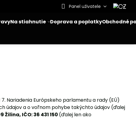
Panel uživatele
ravy
Na stiahnutie
Doprava a poplatky
Obchodné p
 7. Nariadenia Európskeho parlamentu a rady (EÚ)
ých údajov a o voľnom pohybe takýchto údajov (ďalej
 Žilina, IČO: 36 431 150
(ďalej len ako