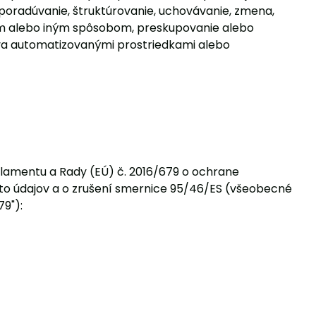
poradúvanie, štruktúrovanie, uchovávanie, zmena,
ním alebo iným spôsobom, preskupovanie alebo
áva automatizovanými prostriedkami alebo
lamentu a Rady (EÚ) č. 2016/679 o ochrane
to údajov a o zrušení smernice 95/46/ES (všeobecné
79"):