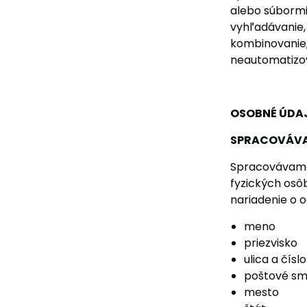
alebo súbormi
vyhľadávanie,
kombinovanie,
neautomatizo
OSOBNÉ ÚDAJ
SPRACOVÁVA
Spracovávame 
fyzických osô
nariadenie o o
meno
priezvisko
ulica a čísl
poštové sm
mesto