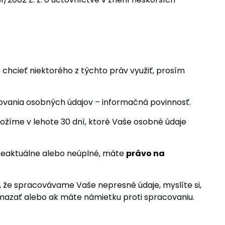
 chcieť niektorého z týchto práv využiť, prosím
covania osobných údajov – informačná povinnosť.
žíme v lehote 30 dní, ktoré Vaše osobné údaje
 neaktuálne alebo neúplné, máte
právo na
, že spracovávame Vaše nepresné údaje, myslíte si,
azať alebo ak máte námietku proti spracovaniu.