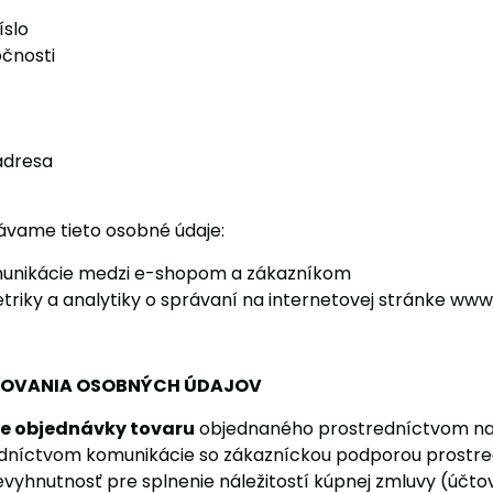
íslo
čnosti
adresa
ávame tieto osobné údaje:
munikácie medzi e-shopom a zákazníkom
iky a analytiky o správaní na internetovej stránke www
COVANIA OSOBNÝCH ÚDAJOV
e objednávky tovaru
objednaného prostredníctvom našej
dníctvom komunikácie so zákazníckou podporou prostred
vyhnutnosť pre splnenie náležitostí kúpnej zmluvy (účto