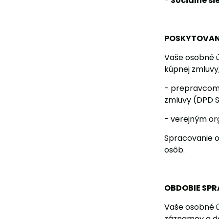
-
Sociálne si
POSKYTOVAN
Vaše osobné ú
kúpnej zmluvy
- prepravcom 
zmluvy (DPD SK
- verejným or
Spracovanie o
osôb.
OBDOBIE SP
Vaše osobné 
záznamov a do