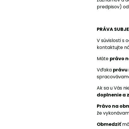
predpisov) od
PRÁVA SUBJ
V súvislosti 
kontaktujte n
Máte
právo n
Vďaka
právu 
spracovávame
Ak sa u Vás n
doplnenie a
Právo na ob
že vykonávame
Obmedziť
môž