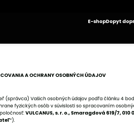
E-shop
Dopyt dop
ACOVANIA A OCHRANY OSOBNÝCH ÚDAJOV
ľ (správca) Vašich osobných údajov podľa článku 4 bod
hrane fyzických osôb v súvislosti so spracovaním osobn
poločnosť:
VULCANUS, s. r. o., Smaragdová 619/7, 010 09
teľ
“).