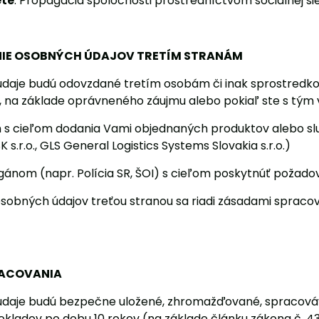
ete
: Propagácia spoločnosti prostredníctvom sociálnej s
IE OSOBNÝCH ÚDAJOV TRETÍM STRANÁM
daje budú odovzdané tretím osobám či inak sprostredkov
, na základe oprávneného záujmu alebo pokiaľ ste s tým v
s cieľom dodania Vami objednaných produktov alebo služ
 s.r.o., GLS General Logistics Systems Slovakia s.r.o.)
gánom (napr. Polícia SR, ŠOI) s cieľom poskytnúť požado
sobných údajov treťou stranou sa riadi zásadami spracov
RACOVANIA
údaje budú bezpečne uložené, zhromažďované, spracová
kladov po dobu 10 rokov (na základe článku zákona č. 431