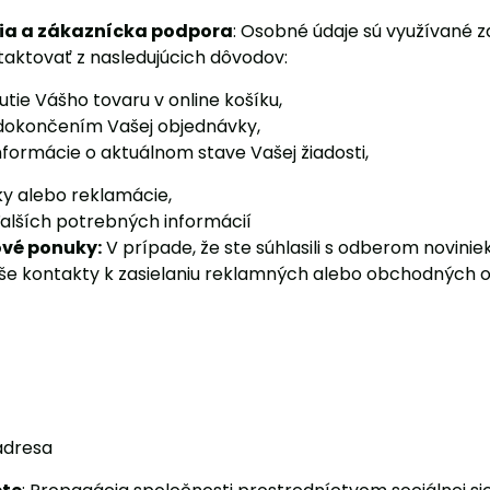
a a zákaznícka podpora
: Osobné údaje sú využívané
taktovať z nasledujúcich dôvodov:
e Vášho tovaru v online košíku,
končením Vašej objednávky,
ormácie o aktuálnom stave Vašej žiadosti,
 alebo reklamácie,
alších potrebných informácií
vé ponuky:
V prípade, že ste súhlasili s odberom novini
e kontakty k zasielaniu reklamných alebo obchodných o
adresa