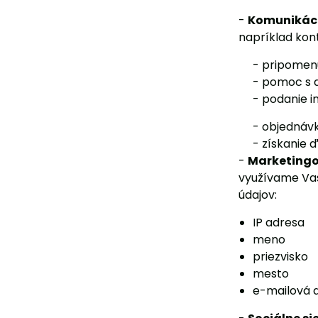
-
Komunikáci
napríklad kon
- pripomenuti
- pomoc s do
- podanie inf
- objednávky
- získanie ď
-
Marketingo
využívame Vaš
údajov:
IP adresa
meno
priezvisko
mesto
e-mailová 