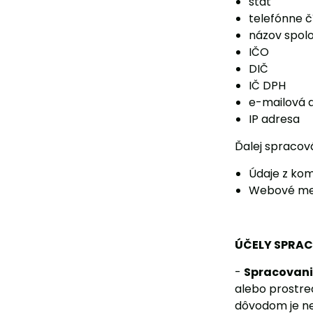
štát
telefónne č
názov spolo
IČO
DIČ
IČ DPH
e-mailová 
IP adresa
Ďalej spracov
Údaje z ko
Webové metr
ÚČELY SPRA
-
Spracovani
alebo prostre
dôvodom je ne