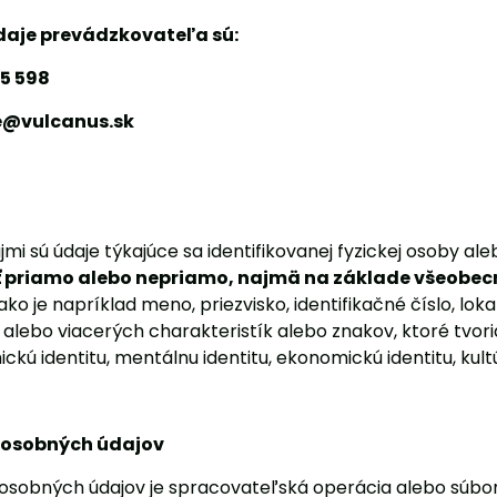
aje prevádzkovateľa sú:
365 598
ce@vulcanus.sk
i sú údaje týkajúce sa identifikovanej fyzickej osoby aleb
ť priamo alebo nepriamo, najmä na základe všeobec
 ako je napríklad meno, priezvisko, identifikačné číslo, lok
 alebo viacerých charakteristík alebo znakov, ktoré tvoria j
hickú identitu, mentálnu identitu, ekonomickú identitu, kult
 osobných údajov
sobných údajov je spracovateľská operácia alebo súbor