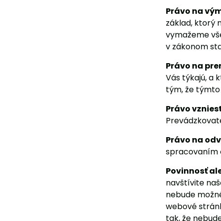
Právo na vým
základ, ktorý
vymažeme všet
v zákonom sta
Právo na pre
Vás týkajú, a
tým, že týmto
Právo vznies
Prevádzkovat
Právo na odv
spracovaním o
Povinnosť al
navštívite na
nebude možné 
webové stránk
tak, že nebud