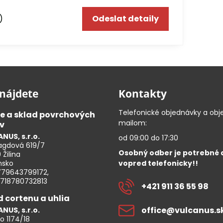
)
Odeslat detaily
nájdete
Kontakty
Telefonické objednávky a obj
ce a sklad povrchových
mailom:
v
NUS, s.r.o.
od 09:00 do 17:30
gdová 619/7
Osobný odber je potrebné
 Žilina
vopred telefonicky!!
nsko
779643799172,
7718780732813
+421 911 36 55 98
d cortenu a uhlia
office​@vulcanus​.s
NUS, s.r.o.
o 1174/18