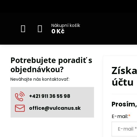
Nákupní košík
0 Kč
Potrebujete poradiť s
Získ
objednávkou?
účtu
Neváhajte nás kontaktovať:
+421 911 36 55 98
Prosím,
office​@vulcanus​.sk
E-mail:
*