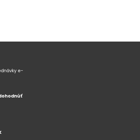
ednávky e-
 dohodnúť
k