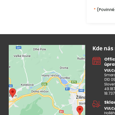
*
(Povinné
Kde nás 
Offi
úpra
VULCA
Smara
Externí obsah je blokován
010 09
Volbami soukromí
Slove
49.18
Přejete si načíst externí obsah?
18.73
Skla
Povolit a zapamatovat -
souhlas s druhem cookie:
VULCA
Funkční
Holléh