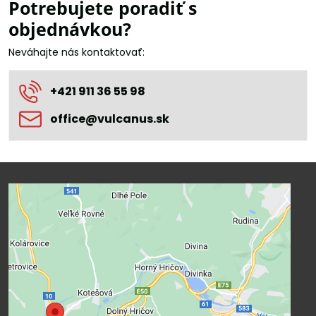
Potrebujete poradiť s
objednávkou?
Neváhajte nás kontaktovať:
+421 911 36 55 98
office​@vulcanus​.sk
Externí obsah je blokován Volbami
soukromí