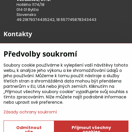
Hollého 1174/18
014 01 Bytča
Slovensko
49.21879374435242, 18.557745878343443
Kontakty
Telefonické objednávky a objednávky e-mailom:
Předvolby soukromí
od 09:00 do 17:30
Osobný odber je potrebné dohodnúť vopred
Soubory cookie používáme k vylepšení vaší návštěvy tohoto
telefonicky!!
webu, k analýze jeho výkonu a ke shromažďování údajů o
jeho používání. Můžeme k tomu použít nástroje a služby
+421 911 36 55 98
třetích stran a shromážděná data mohou být přenášena
partnerům v EU, USA nebo jiných zemích. Kliknutím na
„Přijmout všechny soubory cookie“ vyjadřujete svůj souhlas s
office​@vulcanus​.sk
tímto zpracováním. Níže můžete najít podrobné informace
nebo upravit své preference.
Zásady ochrany soukromí
Odmítnout
Přijmout všechny
©
2026
Copyright
vše
cookies