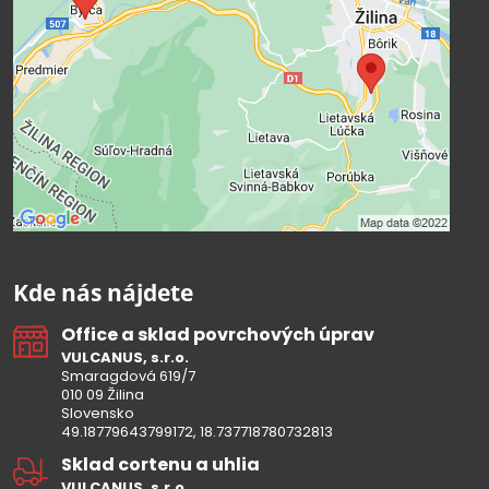
Přejete si načíst externí obsah?
Povolit a zapamatovat - souhlas s
druhem cookie: Funkční
Kde nás nájdete
Office a sklad povrchových úprav
VULCANUS, s.r.o.
Smaragdová 619/7
010 09 Žilina
Slovensko
49.18779643799172, 18.737718780732813
Sklad cortenu a uhlia
VULCANUS, s.r.o.